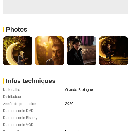
Photos
Infos techniques
Nationalité
Grande-Bretagne
Distributeur
-
Année de production
2020
Date de sortie DVD
-
Date de sortie Blu-ray
-
Date de sortie VOD
-