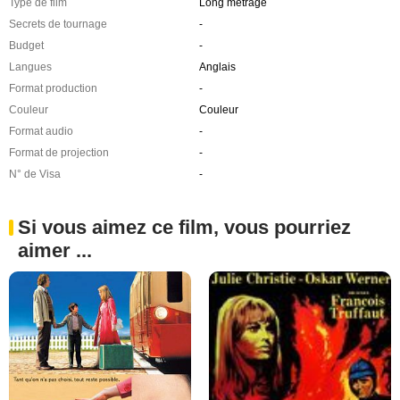
Type de film
Long métrage
Secrets de tournage
-
Budget
-
Langues
Anglais
Format production
-
Couleur
Couleur
Format audio
-
Format de projection
-
N° de Visa
-
Si vous aimez ce film, vous pourriez
aimer ...