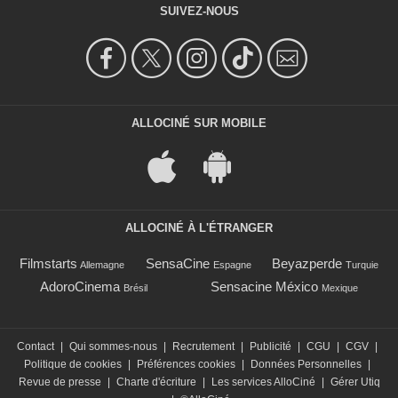
SUIVEZ-NOUS
ALLOCINÉ SUR MOBILE
ALLOCINÉ À L'ÉTRANGER
Filmstarts
SensaCine
Beyazperde
Allemagne
Espagne
Turquie
AdoroCinema
Sensacine México
Brésil
Mexique
Contact
|
Qui sommes-nous
|
Recrutement
|
Publicité
|
CGU
|
CGV
|
Politique de cookies
|
Préférences cookies
|
Données Personnelles
|
Revue de presse
|
Charte d'écriture
|
Les services AlloCiné
|
Gérer Utiq