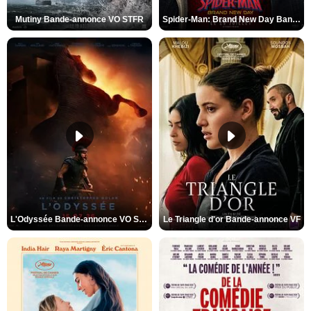
Mutiny Bande-annonce VO STFR
Spider-Man: Brand New Day Bande-annonce VO STFR
L'Odyssée Bande-annonce VO STFR
Le Triangle d'or Bande-annonce VF