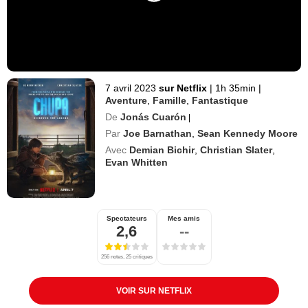
7 avril 2023
sur Netflix
|
1h 35min
|
Aventure
,
Famille
,
Fantastique
De
Jonás Cuarón
|
Par
Joe Barnathan
,
Sean Kennedy Moore
Avec
Demian Bichir
,
Christian Slater
,
Evan Whitten
Spectateurs
Mes amis
2,6
--
256 notes, 25 critiques
VOIR SUR NETFLIX