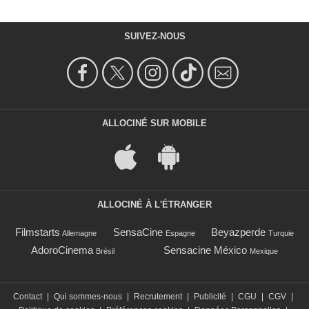
SUIVEZ-NOUS
ALLOCINÉ SUR MOBILE
ALLOCINÉ À L'ÉTRANGER
Filmstarts
SensaCine
Beyazperde
Allemagne
Espagne
Turquie
AdoroCinema
Sensacine México
Brésil
Mexique
Contact
|
Qui sommes-nous
|
Recrutement
|
Publicité
|
CGU
|
CGV
|