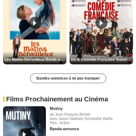
Les Matins merveilleux Bande-annonce VF
De la Comédie-Française Teaser VF
Bandes-annonces à ne pas manquer
Films Prochainement au Cinéma
Mutiny
de Jean-François Richet
avec Jason Statham, Annabelle Wallis
Film - Action
Bande-annonce