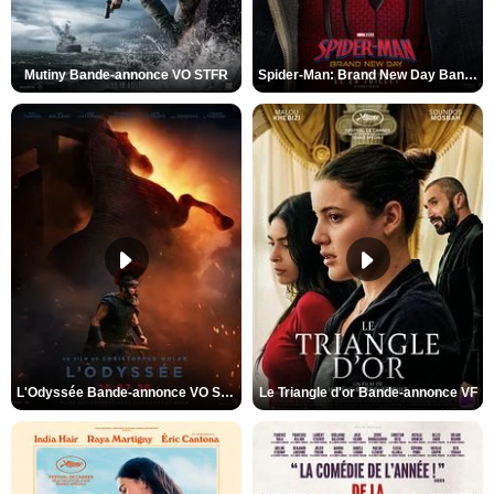
Mutiny Bande-annonce VO STFR
Spider-Man: Brand New Day Bande-annonce VO STFR
L'Odyssée Bande-annonce VO STFR
Le Triangle d'or Bande-annonce VF