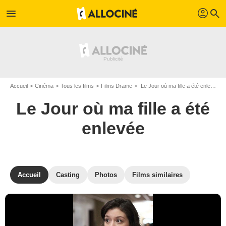
profil
menu
search
Accueil
Cinéma
Tous les films
Films Drame
Le Jour où ma fille a été enlevée de Ben Meyerson
Le Jour où ma fille a été
enlevée
Accueil
Casting
Photos
Films similaires