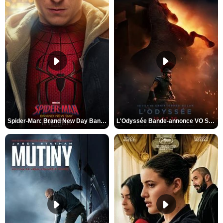
Spider-Man: Brand New Day Bande-annonce VO STFR
L'Odyssée Bande-annonce VO STFR