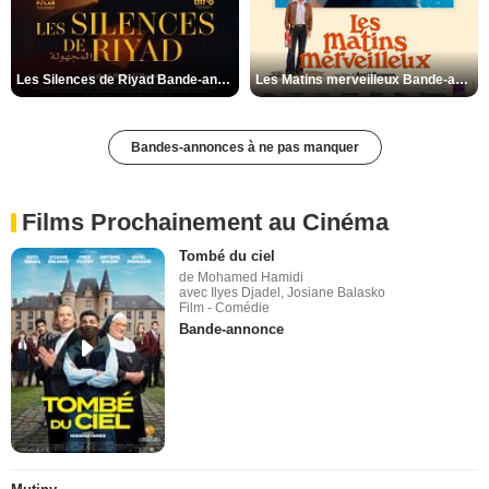
Les Silences de Riyad Bande-annonce VO STFR
Les Matins merveilleux Bande-annonce VF
Bandes-annonces à ne pas manquer
Films Prochainement au Cinéma
Tombé du ciel
de Mohamed Hamidi
avec Ilyes Djadel, Josiane Balasko
Film - Comédie
Bande-annonce