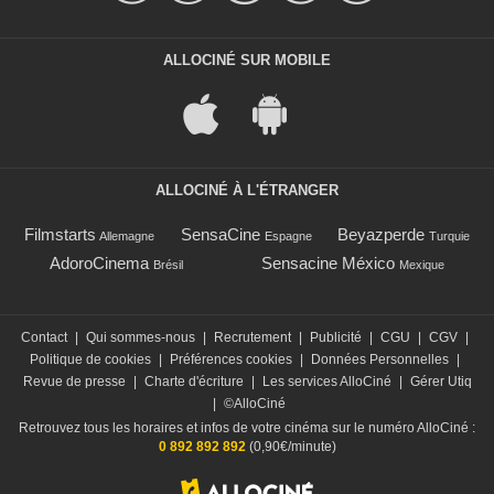
ALLOCINÉ SUR MOBILE
ALLOCINÉ À L'ÉTRANGER
Filmstarts
SensaCine
Beyazperde
Allemagne
Espagne
Turquie
AdoroCinema
Sensacine México
Brésil
Mexique
Contact
|
Qui sommes-nous
|
Recrutement
|
Publicité
|
CGU
|
CGV
|
Politique de cookies
|
Préférences cookies
|
Données Personnelles
|
Revue de presse
|
Charte d'écriture
|
Les services AlloCiné
|
Gérer Utiq
|
©AlloCiné
Retrouvez tous les horaires et infos de votre cinéma sur le numéro AlloCiné :
0 892 892 892
(0,90€/minute)