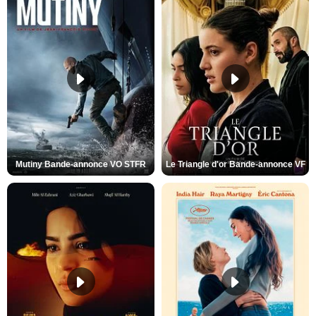
Mutiny Bande-annonce VO STFR
Le Triangle d'or Bande-annonce VF