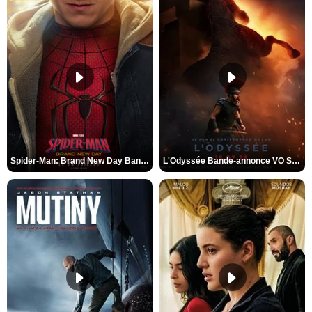
Spider-Man: Brand New Day Bande-annonce VO STFR
L'Odyssée Bande-annonce VO STFR