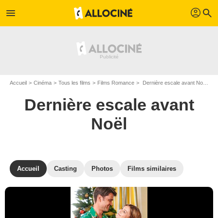
profil
menu
search
Accueil
Cinéma
Tous les films
Films Romance
Dernière escale avant Noël de Amyn Kaderali
Dernière escale avant
Noël
Accueil
Casting
Photos
Films similaires