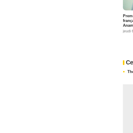
Premi
franç
Anama
jeudi 
Ce
Th