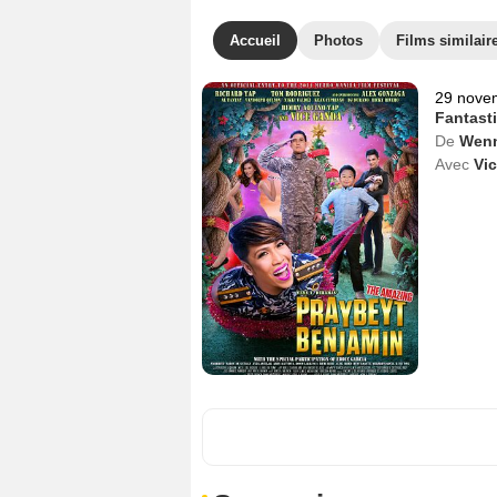
Accueil
Photos
Films similair
29 nove
Fantast
De
Wenn
Avec
Vi