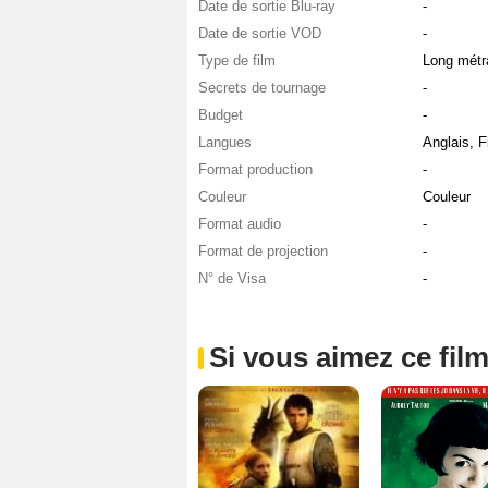
Date de sortie Blu-ray
-
Date de sortie VOD
-
Type de film
Long métr
Secrets de tournage
-
Budget
-
Langues
Anglais, F
Format production
-
Couleur
Couleur
Format audio
-
Format de projection
-
N° de Visa
-
Si vous aimez ce film