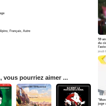
age
ilipino, Français, Autre
59 an
du ci
l'avi
jeudi 
, vous pourriez aimer ...
"Mon 
juge 