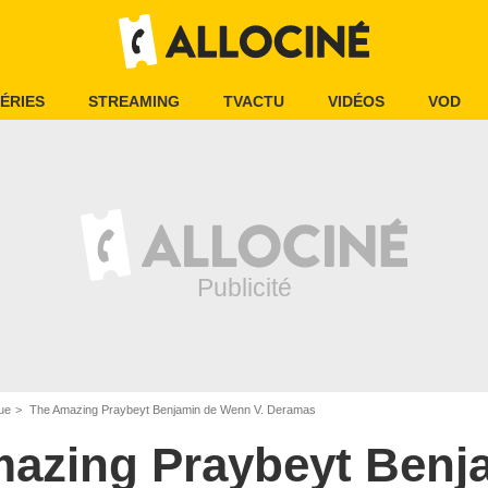
ÉRIES
STREAMING
TVACTU
VIDÉOS
VOD
ue
The Amazing Praybeyt Benjamin de Wenn V. Deramas
azing Praybeyt Benj