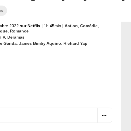
es
mbre 2022
sur Netflix
|
1h 45min
|
Action
,
Comédie
,
ique
,
Romance
 V. Deramas
ce Ganda
,
James Bimby Aquino
,
Richard Yap