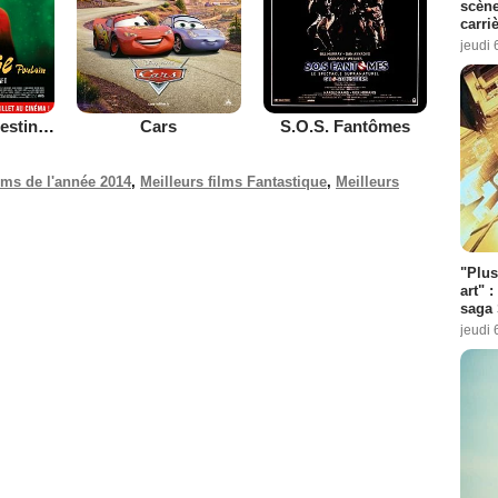
scène
carri
jeudi 
Le Fabuleux destin d'Amélie Poulain
Cars
S.O.S. Fantômes
ilms de l'année 2014
,
Meilleurs films Fantastique
,
Meilleurs
"Plus
art" :
saga 
jeudi 