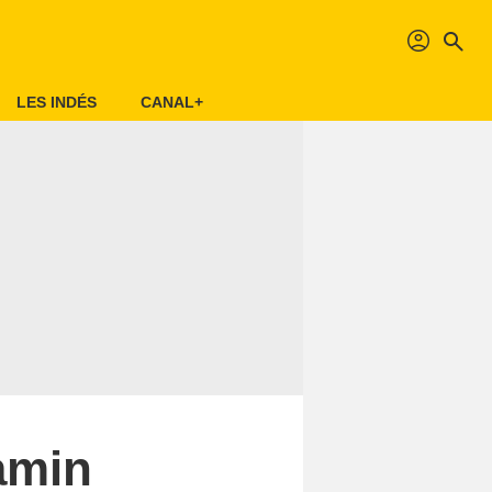
profil
search
LES INDÉS
CANAL+
amin