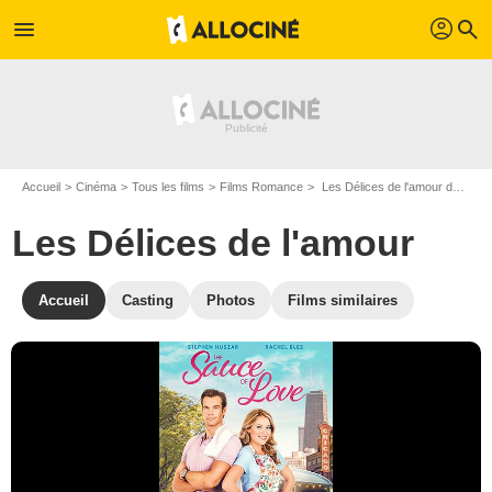
profil
menu
search
Accueil
Cinéma
Tous les films
Films Romance
Les Délices de l'amour de Don McBrearty
Les Délices de l'amour
Accueil
Casting
Photos
Films similaires