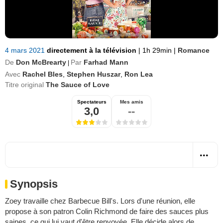
4 mars 2021
directement à la télévision
|
1h 29min
|
Romance
De
Don McBrearty
Par
Farhad Mann
|
Avec
Rachel Bles
,
Stephen Huszar
,
Ron Lea
Titre original
The Sauce of Love
Spectateurs
Mes amis
3,0
--
Synopsis
Zoey travaille chez Barbecue Bill's. Lors d'une réunion, elle
propose à son patron Colin Richmond de faire des sauces plus
saines, ce qui lui vaut d'être renvoyée. Elle décide alors de