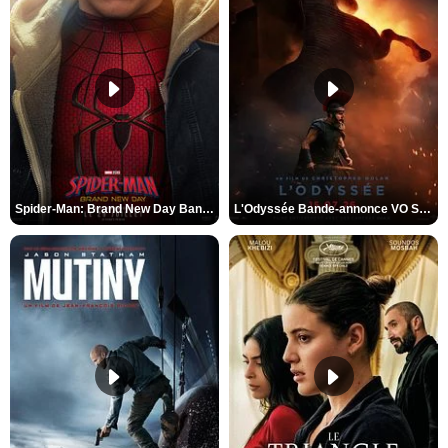
Spider-Man: Brand New Day Bande-annonce VO STFR
L'Odyssée Bande-annonce VO STFR