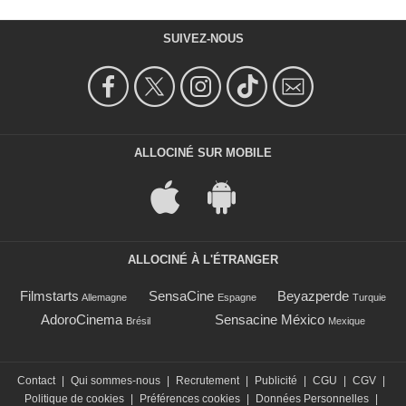
SUIVEZ-NOUS
ALLOCINÉ SUR MOBILE
ALLOCINÉ À L'ÉTRANGER
Filmstarts
SensaCine
Beyazperde
Allemagne
Espagne
Turquie
AdoroCinema
Sensacine México
Brésil
Mexique
Contact
|
Qui sommes-nous
|
Recrutement
|
Publicité
|
CGU
|
CGV
|
Politique de cookies
|
Préférences cookies
|
Données Personnelles
|