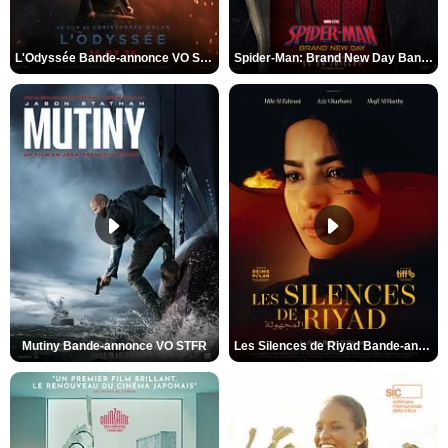
L'Odyssée Bande-annonce VO STFR
Spider-Man: Brand New Day Bande-annonce VO STFR
Mutiny Bande-annonce VO STFR
Les Silences de Riyad Bande-annonce VO STFR