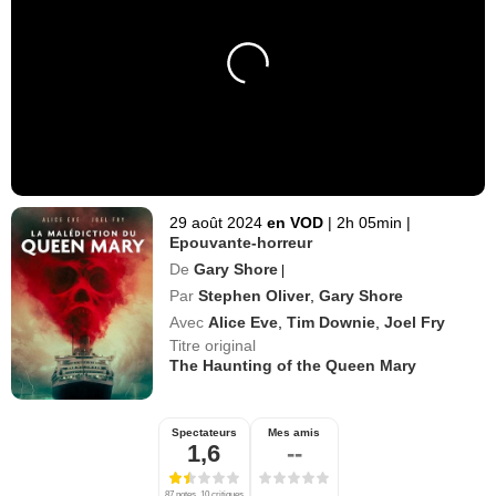
29 août 2024
en VOD
|
2h 05min
|
Epouvante-horreur
De
Gary Shore
|
Par
Stephen Oliver
,
Gary Shore
Avec
Alice Eve
,
Tim Downie
,
Joel Fry
Titre original
The Haunting of the Queen Mary
Spectateurs
Mes amis
1,6
--
87 notes, 10 critiques