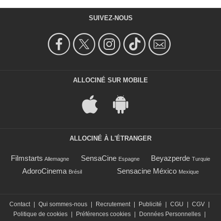
SUIVEZ-NOUS
ALLOCINÉ SUR MOBILE
ALLOCINÉ À L'ÉTRANGER
Filmstarts
SensaCine
Beyazperde
Allemagne
Espagne
Turquie
AdoroCinema
Sensacine México
Brésil
Mexique
Contact
|
Qui sommes-nous
|
Recrutement
|
Publicité
|
CGU
|
CGV
|
Politique de cookies
|
Préférences cookies
|
Données Personnelles
|