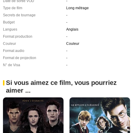
Date de sortie VOD
-
Type de film
Long métrage
Secrets de tournage
-
Budget
-
Langues
Anglais
Format production
-
Couleur
Couleur
Format audio
-
Format de projection
-
N° de Visa
-
Si vous aimez ce film, vous pourriez
aimer ...