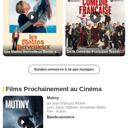
Les Matins merveilleux Bande-annonce VF
De la Comédie-Française Teaser VF
Bandes-annonces à ne pas manquer
Films Prochainement au Cinéma
Mutiny
de Jean-François Richet
avec Jason Statham, Annabelle Wallis
Film - Action
Bande-annonce