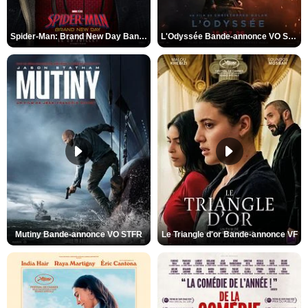
Spider-Man: Brand New Day Bande-annonce VO STFR
L'Odyssée Bande-annonce VO STFR
Mutiny Bande-annonce VO STFR
Le Triangle d'or Bande-annonce VF