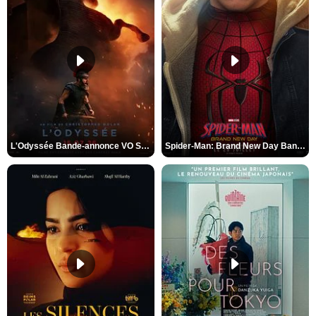
L'Odyssée Bande-annonce VO STFR
Spider-Man: Brand New Day Bande-annonce VO STFR