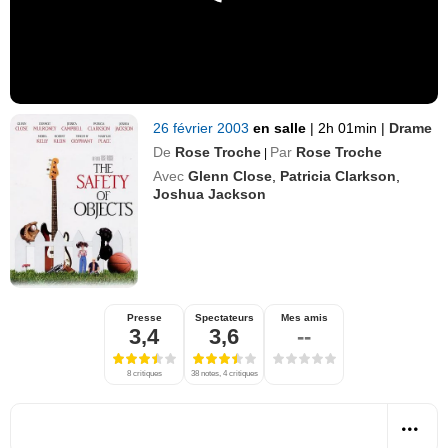
26 février 2003
en salle
|
2h 01min
|
Drame
De
Rose Troche
Par
Rose Troche
|
Avec
Glenn Close
,
Patricia Clarkson
,
Joshua Jackson
Presse
Spectateurs
Mes amis
3,4
3,6
--
8 critiques
38 notes, 4 critiques