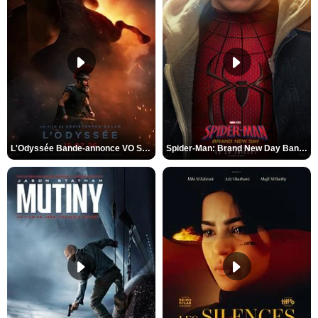
L'Odyssée Bande-annonce VO STFR
Spider-Man: Brand New Day Bande-annonce VO STFR