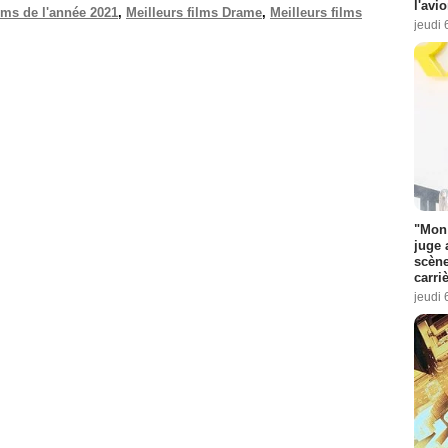
l'avi
ilms de l'année 2021
,
Meilleurs films Drame
,
Meilleurs films
jeudi 
"Mon 
juge 
scène
carri
jeudi 