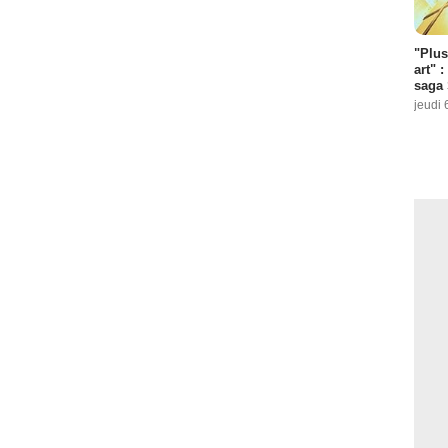
"Plus
art" :
saga 
jeudi 