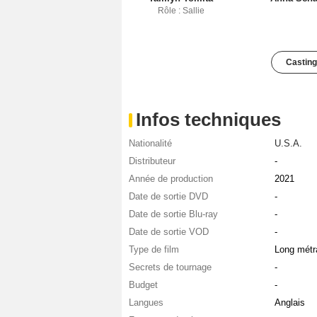
Rôle : Sallie
Casting
Infos techniques
Nationalité
U.S.A.
Distributeur
-
Année de production
2021
Date de sortie DVD
-
Date de sortie Blu-ray
-
Date de sortie VOD
-
Type de film
Long métr
Secrets de tournage
-
Budget
-
Langues
Anglais