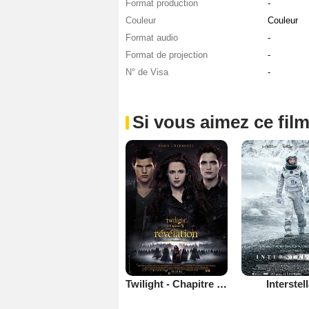
Format production
-
Couleur
Couleur
Format audio
-
Format de projection
-
N° de Visa
-
Si vous aimez ce film
Twilight - Chapitre 5 : Révélation 2e partie
Interstel