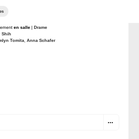
es
nement
en salle
|
Drame
 Shih
mlyn Tomita
,
Anna Schafer