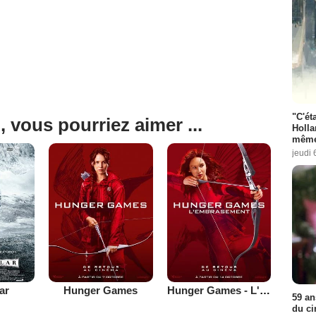
"C'éta
, vous pourriez aimer ...
Holla
même
jeudi 
lar
Hunger Games
Hunger Games - L'embrasement
59 an
du ci