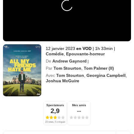
12 janvier 2023
en VOD
|
1h 33min
|
Comédie
,
Epouvante-horreur
De
Andrew Gaynord
|
Par
Tom Stourton
,
Tom Palmer (II)
Avec
Tom Stourton
,
Georgina Campbell
,
Joshua McGuire
Spectateurs
Mes amis
2,9
--
23 notes, 5 critiques