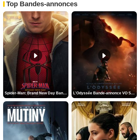
Top Bandes-annonces
Spider-Man: Brand New Day Bande-annonce VO STFR
L'Odyssée Bande-annonce VO STFR