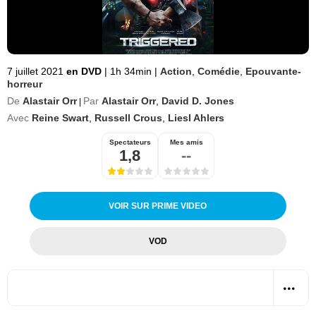
7 juillet 2021
en DVD
|
1h 34min
|
Action
,
Comédie
,
Epouvante-
horreur
De
Alastair Orr
Par
Alastair Orr
,
David D. Jones
|
Avec
Reine Swart
,
Russell Crous
,
Liesl Ahlers
Spectateurs
Mes amis
1,8
--
VOIR SUR PRIME VIDEO
VOD