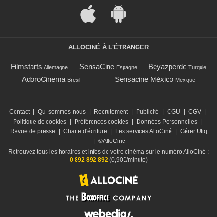
ALLOCINÉ À L'ÉTRANGER
Filmstarts
SensaCine
Beyazperde
Allemagne
Espagne
Turquie
AdoroCinema
Sensacine México
Brésil
Mexique
Contact
|
Qui sommes-nous
|
Recrutement
|
Publicité
|
CGU
|
CGV
|
Politique de cookies
|
Préférences cookies
|
Données Personnelles
|
Revue de presse
|
Charte d'écriture
|
Les services AlloCiné
|
Gérer Utiq
|
©AlloCiné
Retrouvez tous les horaires et infos de votre cinéma sur le numéro AlloCiné :
0 892 892 892
(0,90€/minute)