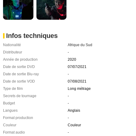
Infos techniques
Nationalité
Afrique du Sud
Distributeur
-
Année de production
2020
Date de sortie DVD
07/07/2021
Date de sortie Blu-ray
-
Date de sortie VOD
07/08/2021
Type de film
Long métrage
Secrets de tournage
-
Budget
-
Langues
Anglais
Format production
-
Couleur
Couleur
Format audio
-