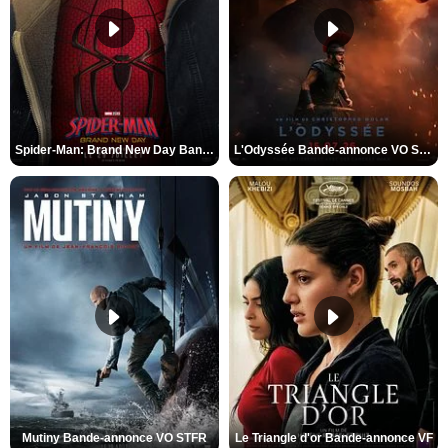
Spider-Man: Brand New Day Bande-annonce VO STFR
L'Odyssée Bande-annonce VO STFR
Mutiny Bande-annonce VO STFR
Le Triangle d'or Bande-annonce VF