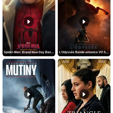
Spider-Man: Brand New Day Bande-annonce VO STFR
L'Odyssée Bande-annonce VO STFR