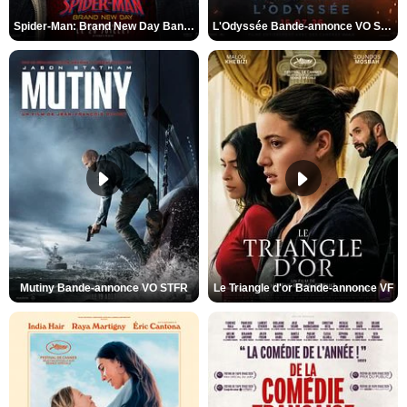
Spider-Man: Brand New Day Bande-annonce VO STFR
L'Odyssée Bande-annonce VO STFR
Mutiny Bande-annonce VO STFR
Le Triangle d'or Bande-annonce VF