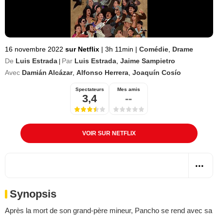
16 novembre 2022
sur Netflix
|
3h 11min
|
Comédie
,
Drame
De
Luis Estrada
Par
Luis Estrada
,
Jaime Sampietro
|
Avec
Damián Alcázar
,
Alfonso Herrera
,
Joaquín Cosío
Spectateurs
Mes amis
3,4
--
VOIR SUR NETFLIX
Synopsis
Après la mort de son grand-père mineur, Pancho se rend avec sa