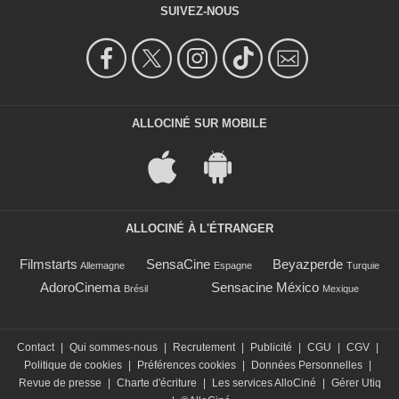
SUIVEZ-NOUS
ALLOCINÉ SUR MOBILE
ALLOCINÉ À L'ÉTRANGER
Filmstarts
SensaCine
Beyazperde
Allemagne
Espagne
Turquie
AdoroCinema
Sensacine México
Brésil
Mexique
Contact
|
Qui sommes-nous
|
Recrutement
|
Publicité
|
CGU
|
CGV
|
Politique de cookies
|
Préférences cookies
|
Données Personnelles
|
Revue de presse
|
Charte d'écriture
|
Les services AlloCiné
|
Gérer Utiq