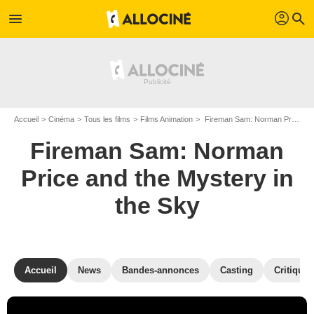
profil
menu
search
Accueil
Cinéma
Tous les films
Films Animation
Fireman Sam: Norman Price and the Mystery in the Sky de Greg Richardson
Fireman Sam: Norman
Price and the Mystery in
the Sky
Accueil
News
Bandes-annonces
Casting
Critiques