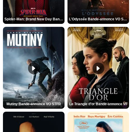
Spider-Man: Brand New Day Bande-annonce VO STFR
L'Odyssée Bande-annonce VO STFR
Mutiny Bande-annonce VO STFR
Le Triangle d'or Bande-annonce VF