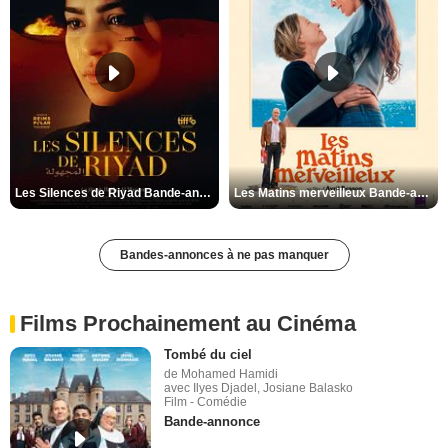
Les Silences de Riyad Bande-annonce VO STFR
Les Matins merveilleux Bande-annonce VF
Bandes-annonces à ne pas manquer
Films Prochainement au Cinéma
Tombé du ciel
de Mohamed Hamidi
avec Ilyes Djadel, Josiane Balasko
Film - Comédie
Bande-annonce