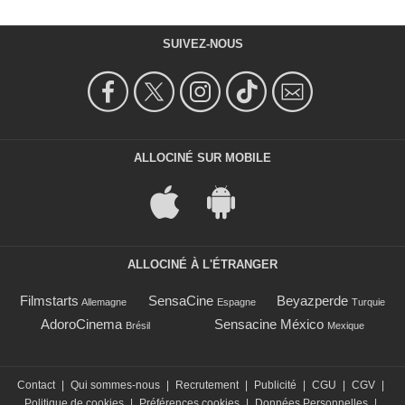
SUIVEZ-NOUS
ALLOCINÉ SUR MOBILE
ALLOCINÉ À L'ÉTRANGER
Filmstarts
SensaCine
Beyazperde
Allemagne
Espagne
Turquie
AdoroCinema
Sensacine México
Brésil
Mexique
Contact
|
Qui sommes-nous
|
Recrutement
|
Publicité
|
CGU
|
CGV
|
Politique de cookies
|
Préférences cookies
|
Données Personnelles
|