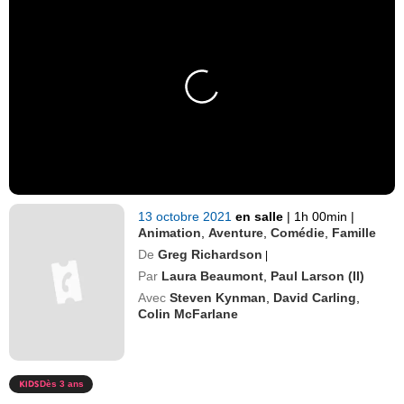
13 octobre 2021
en salle
|
1h 00min
|
Animation
,
Aventure
,
Comédie
,
Famille
De
Greg Richardson
|
Par
Laura Beaumont
,
Paul Larson (II)
Avec
Steven Kynman
,
David Carling
,
Colin McFarlane
Dès 3 ans