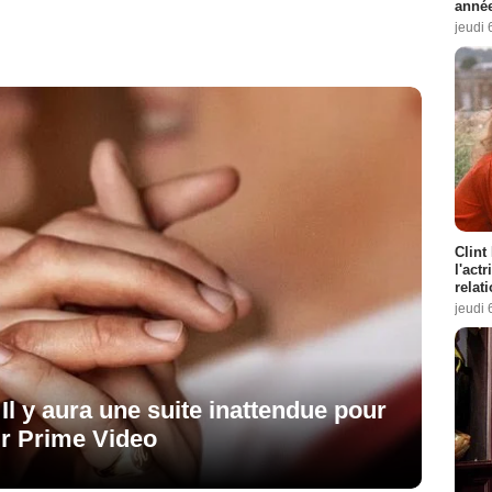
année
jeudi 
Clint
l'act
relat
jeudi 
! Il y aura une suite inattendue pour
sur Prime Video