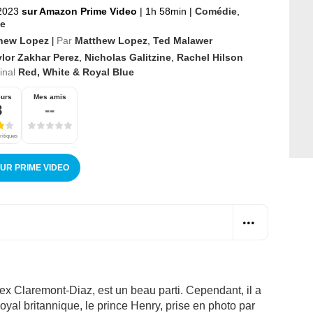
2023
sur Amazon Prime Video
|
1h 58min
|
Comédie
,
e
hew Lopez
Par
Matthew Lopez
,
Ted Malawer
|
ylor Zakhar Perez
,
Nicholas Galitzine
,
Rachel Hilson
ginal
Red, White & Royal Blue
eurs
Mes amis
8
--
ritiques
SUR PRIME VIDEO
lex Claremont-Diaz, est un beau parti. Cependant, il a
yal britannique, le prince Henry, prise en photo par