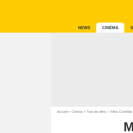
NEWS
CINÉMA
S
Accueil
Cinéma
Tous les films
Films Comédie
M