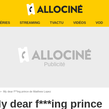
ÉRIES
STREAMING
TVACTU
VIDÉOS
VOD
My dear f***ing prince de Matthew Lopez
y dear f***ing prince