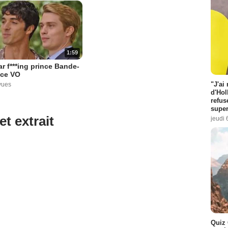
1:59
r f***ing prince Bande-
ce VO
"J'ai
vues
d'Hol
refus
super
et extrait
jeudi 
Quiz 