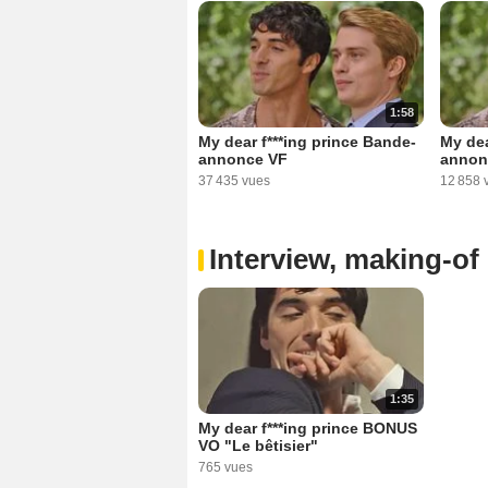
1:58
My dear f***ing prince Bande-
My dea
annonce VF
annon
37 435 vues
12 858 
Interview, making-of 
1:35
My dear f***ing prince BONUS
VO "Le bêtisier"
765 vues