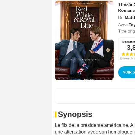
11 août 
Romanc
De
Matt
Avec
Ta
Titre ori
Spectat
3,
904 notes, 84 c
VOIR 
Synopsis
Le fils de la présidente américaine, A
une altercation avec son homologue ro