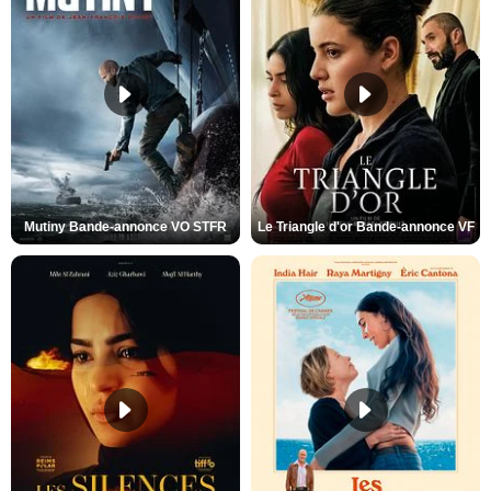
Mutiny Bande-annonce VO STFR
Le Triangle d'or Bande-annonce VF