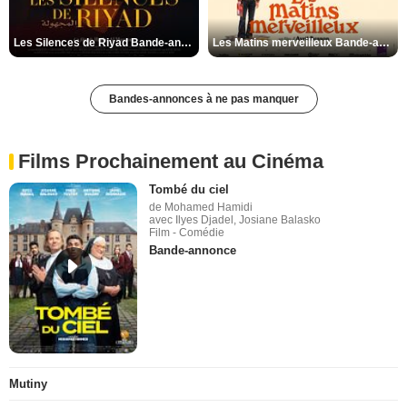
Les Silences de Riyad Bande-annonce VO STFR
Les Matins merveilleux Bande-annonce VF
Bandes-annonces à ne pas manquer
Films Prochainement au Cinéma
Tombé du ciel
de Mohamed Hamidi
avec Ilyes Djadel, Josiane Balasko
Film - Comédie
Bande-annonce
Mutiny