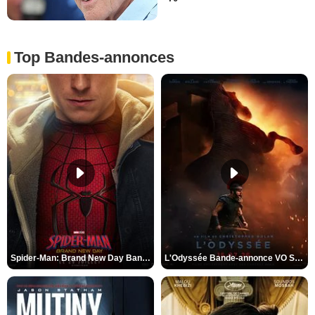
Top Bandes-annonces
Spider-Man: Brand New Day Bande-annonce VO STFR
L'Odyssée Bande-annonce VO STFR