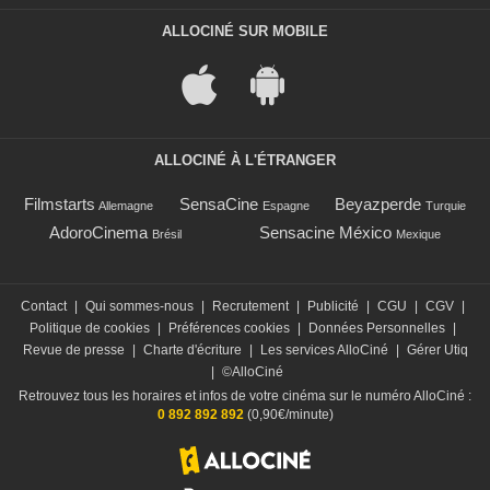
ALLOCINÉ SUR MOBILE
ALLOCINÉ À L'ÉTRANGER
Filmstarts
SensaCine
Beyazperde
Allemagne
Espagne
Turquie
AdoroCinema
Sensacine México
Brésil
Mexique
Contact
|
Qui sommes-nous
|
Recrutement
|
Publicité
|
CGU
|
CGV
|
Politique de cookies
|
Préférences cookies
|
Données Personnelles
|
Revue de presse
|
Charte d'écriture
|
Les services AlloCiné
|
Gérer Utiq
|
©AlloCiné
Retrouvez tous les horaires et infos de votre cinéma sur le numéro AlloCiné :
0 892 892 892
(0,90€/minute)