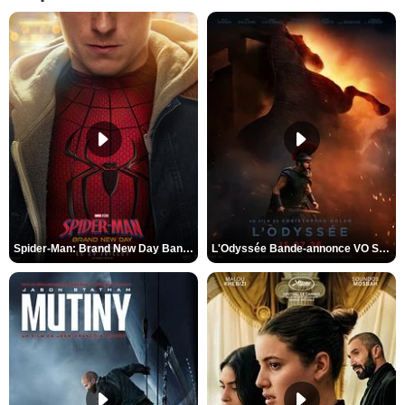
Spider-Man: Brand New Day Bande-annonce VO STFR
L'Odyssée Bande-annonce VO STFR