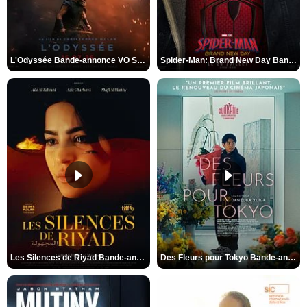
L'Odyssée Bande-annonce VO STFR
Spider-Man: Brand New Day Bande-annonce VO STFR
Les Silences de Riyad Bande-annonce VO STFR
Des Fleurs pour Tokyo Bande-annonce VO STFR