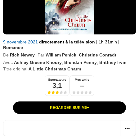
9 novembre 2021
directement à la télévision
|
1h 31min
|
Romance
De
Rich Newey
Par
William Penick
,
Christine Conradt
|
Avec
Ashley Greene Khoury
,
Brendan Penny
,
Brittney Irvin
Titre original
A Little Christmas Charm
Spectateurs
Mes amis
3,1
--
REGARDER SUR M6+