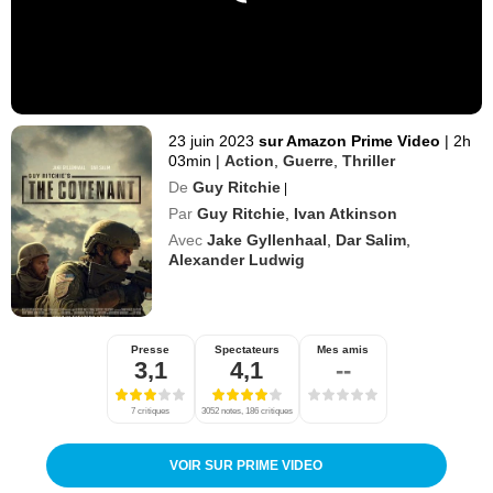
23 juin 2023
sur Amazon Prime Video
|
2h
03min
|
Action
,
Guerre
,
Thriller
De
Guy Ritchie
|
Par
Guy Ritchie
,
Ivan Atkinson
Avec
Jake Gyllenhaal
,
Dar Salim
,
Alexander Ludwig
Presse
Spectateurs
Mes amis
3,1
4,1
--
7 critiques
3052 notes, 186 critiques
VOIR SUR PRIME VIDEO