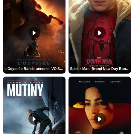
L'Odyssée Bande-annonce VO STFR
Spider-Man: Brand New Day Bande-annonce VO STFR