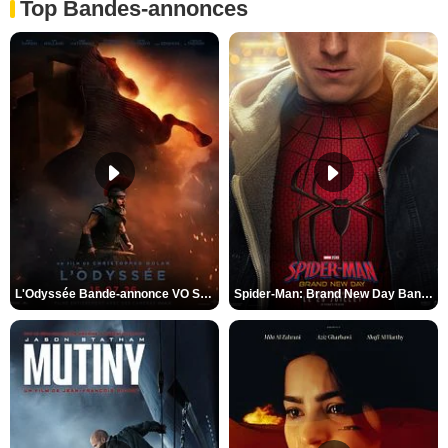
Top Bandes-annonces
L'Odyssée Bande-annonce VO STFR
Spider-Man: Brand New Day Bande-annonce VO STFR