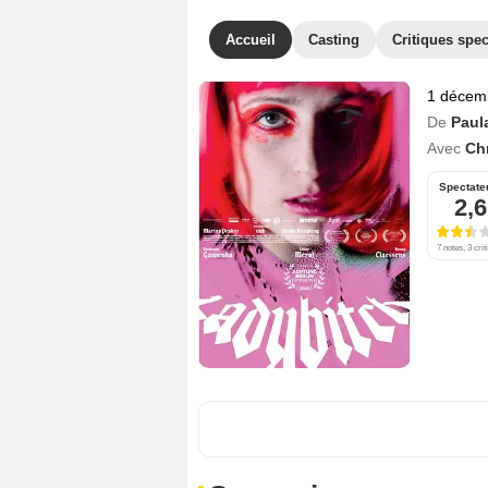
Accueil
Casting
Critiques spec
1 décem
De
Paul
Avec
Ch
Spectate
2,6
7 notes, 3 crit