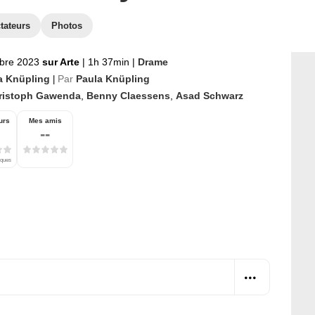
tateurs
Photos
bre 2023
sur Arte
|
1h 37min
|
Drame
a Knüpling
Par
Paula Knüpling
|
ristoph Gawenda
,
Benny Claessens
,
Asad Schwarz
urs
Mes amis
--
iques