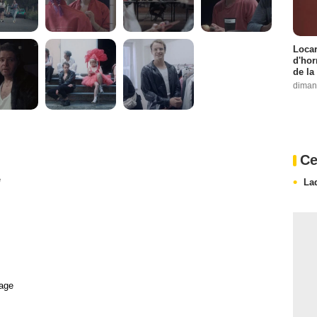
Locar
d'hor
de la
diman
Ce
e
La
age