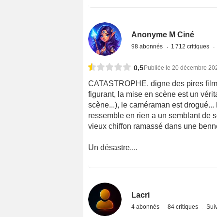
Anonyme M Ciné
98 abonnés
1 712 critiques
0,5
Publiée le 20 décembre 20
CATASTROPHE. digne des pires film qu
figurant, la mise en scène est un véri
scène...), le caméraman est drogué...
ressemble en rien a un semblant de s
vieux chiffon ramassé dans une benne 
Un désastre....
Lacri
4 abonnés
84 critiques
Suiv