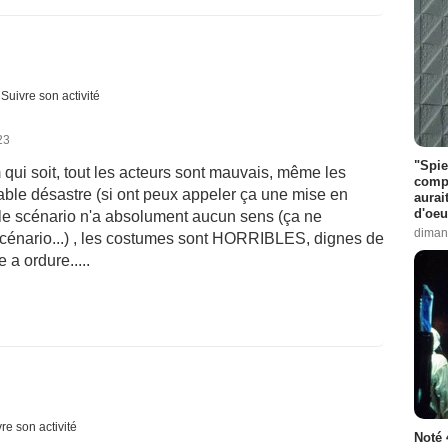
Suivre son activité
23
"Spie
i soit, tout les acteurs sont mauvais, même les
compl
table désastre (si ont peux appeler ça une mise en
aurai
d'oeu
 le scénario n'a absolument aucun sens (ça ne
diman
cénario...) , les costumes sont HORRIBLES, dignes de
a ordure.....
re son activité
Noté 