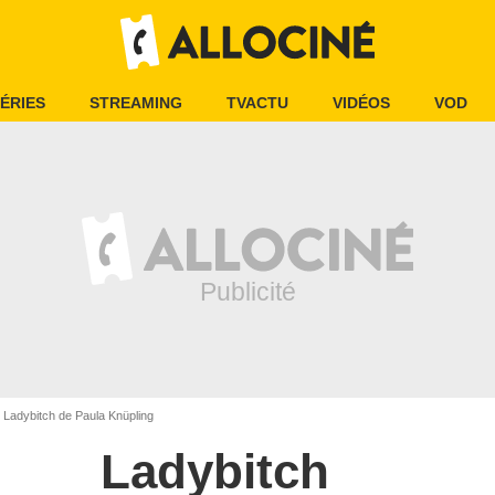
ÉRIES
STREAMING
TVACTU
VIDÉOS
VOD
Ladybitch de Paula Knüpling
Ladybitch