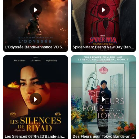
L'Odyssée Bande-annonce VO STFR
Spider-Man: Brand New Day Bande-annonce VO STFR
Les Silences de Riyad Bande-annonce VO STFR
Des Fleurs pour Tokyo Bande-annonce VO STFR