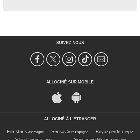
SUIVEZ-NOUS
ALLOCINÉ SUR MOBILE
ALLOCINÉ À L'ÉTRANGER
Filmstarts
SensaCine
Beyazperde
Allemagne
Espagne
Turquie
AdoroCinema
Sensacine México
Brésil
Mexique