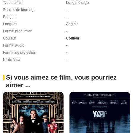
Type de film
Long métrage
Secrets de tournage
-
Budget
-
Langues
Anglais
Format production
-
Couleur
Couleur
Format audio
-
Format de projection
-
N° de Visa
-
Si vous aimez ce film, vous pourriez
aimer ...