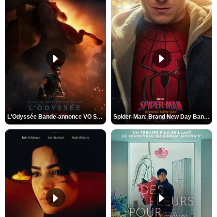
L'Odyssée Bande-annonce VO STFR
Spider-Man: Brand New Day Bande-annonce VO STFR