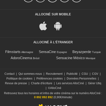
ALLOCINÉ SUR MOBILE
ALLOCINÉ À L'ÉTRANGER
Filmstarts
SensaCine
Beyazperde
Allemagne
Espagne
Turquie
AdoroCinema
Sensacine México
Brésil
Mexique
Contact
|
Qui sommes-nous
|
Recrutement
|
Publicité
|
CGU
|
CGV
|
Politique de cookies
|
Préférences cookies
|
Données Personnelles
|
Revue de presse
|
Charte d'écriture
|
Les services AlloCiné
|
Gérer Utiq
|
©AlloCiné
Retrouvez tous les horaires et infos de votre cinéma sur le numéro AlloCiné :
0 892 892 892
(0,90€/minute)