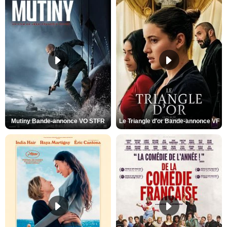
Mutiny Bande-annonce VO STFR
Le Triangle d'or Bande-annonce VF