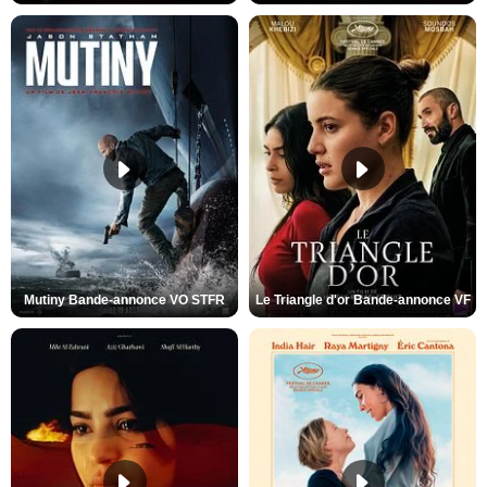
Mutiny Bande-annonce VO STFR
Le Triangle d'or Bande-annonce VF