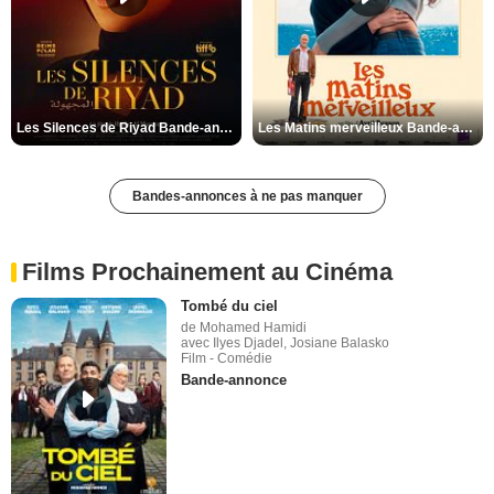
Les Silences de Riyad Bande-annonce VO STFR
Les Matins merveilleux Bande-annonce VF
Bandes-annonces à ne pas manquer
Films Prochainement au Cinéma
Tombé du ciel
de Mohamed Hamidi
avec Ilyes Djadel, Josiane Balasko
Film - Comédie
Bande-annonce