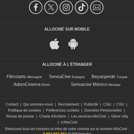
ALLOCINÉ SUR MOBILE
ALLOCINÉ À L'ÉTRANGER
Filmstarts
SensaCine
Beyazperde
Allemagne
Espagne
Turquie
AdoroCinema
Sensacine México
Brésil
Mexique
Contact
|
Qui sommes-nous
|
Recrutement
|
Publicité
|
CGU
|
CGV
|
Politique de cookies
|
Préférences cookies
|
Données Personnelles
|
Revue de presse
|
Charte d'écriture
|
Les services AlloCiné
|
Gérer Utiq
|
©AlloCiné
Retrouvez tous les horaires et infos de votre cinéma sur le numéro AlloCiné :