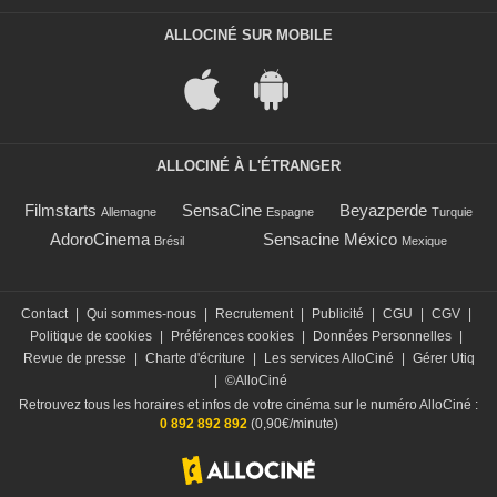
ALLOCINÉ SUR MOBILE
ALLOCINÉ À L'ÉTRANGER
Filmstarts
SensaCine
Beyazperde
Allemagne
Espagne
Turquie
AdoroCinema
Sensacine México
Brésil
Mexique
Contact
|
Qui sommes-nous
|
Recrutement
|
Publicité
|
CGU
|
CGV
|
Politique de cookies
|
Préférences cookies
|
Données Personnelles
|
Revue de presse
|
Charte d'écriture
|
Les services AlloCiné
|
Gérer Utiq
|
©AlloCiné
Retrouvez tous les horaires et infos de votre cinéma sur le numéro AlloCiné :
0 892 892 892
(0,90€/minute)