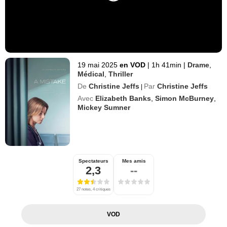
19 mai 2025
en VOD
|
1h 41min
|
Drame
,
Médical
,
Thriller
De
Christine Jeffs
Par
Christine Jeffs
|
Avec
Elizabeth Banks
,
Simon McBurney
,
Mickey Sumner
Spectateurs
Mes amis
2,3
--
27 notes, 4 critiques
VOD