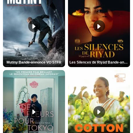
Mutiny Bande-annonce VO STFR
Les Silences de Riyad Bande-annonce VO STFR