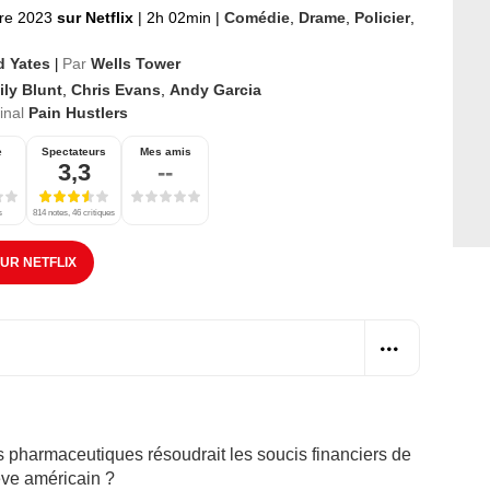
re 2023
sur Netflix
|
2h 02min
|
Comédie
,
Drame
,
Policier
,
d Yates
Par
Wells Tower
|
ily Blunt
,
Chris Evans
,
Andy Garcia
ginal
Pain Hustlers
e
Spectateurs
Mes amis
3,3
--
s
814 notes, 46 critiques
SUR NETFLIX
s pharmaceutiques résoudrait les soucis financiers de
rêve américain ?