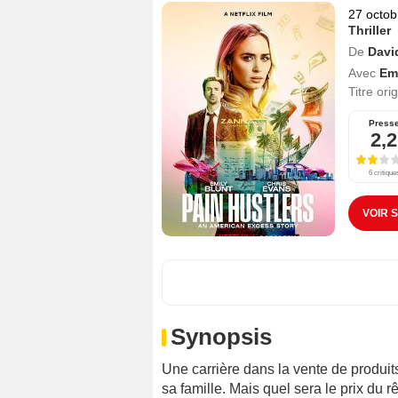
27 octob
Thriller
De
Davi
Avec
Em
Titre ori
Press
2,2
6 critique
VOIR 
Synopsis
Une carrière dans la vente de produit
sa famille. Mais quel sera le prix du 