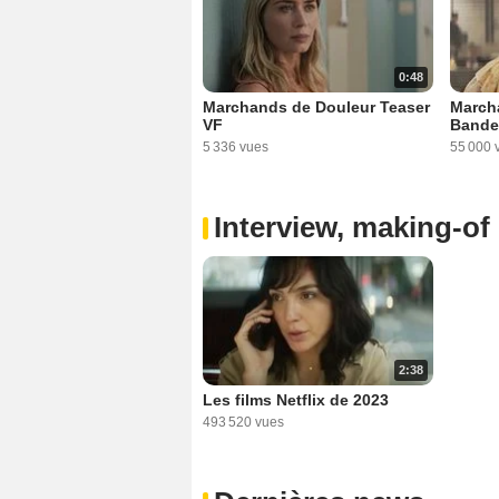
0:48
Marchands de Douleur Teaser
March
VF
Bande
5 336 vues
55 000 
Interview, making-of 
2:38
Les films Netflix de 2023
493 520 vues