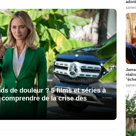
adoré
samed
Jamai
réali
"éche
samed
s de douleur ? 5 films et séries à
ut comprendre de la crise des