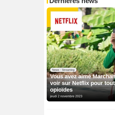
Dernières news
News - Streaming
Vous avez aimé Marchand
voir sur Netflix pour to
opioïdes
jeudi 2 novembre 2023