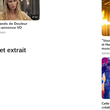
2:12
ands de Douleur
-annonce VO
vues
"Vous
et He
et extrait
muscl
samed
Cette
créat