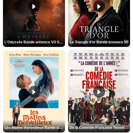
L'Odyssée Bande-annonce VO STFR
Le Triangle d'or Bande-annonce VF
Les Matins merveilleux Bande-annonce VF
De la Comédie-Française Teaser VF