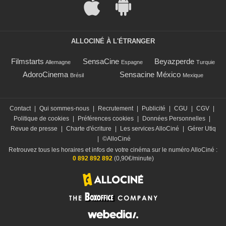
ALLOCINÉ À L'ÉTRANGER
Filmstarts
SensaCine
Beyazperde
Allemagne
Espagne
Turquie
AdoroCinema
Sensacine México
Brésil
Mexique
Contact
|
Qui sommes-nous
|
Recrutement
|
Publicité
|
CGU
|
CGV
|
Politique de cookies
|
Préférences cookies
|
Données Personnelles
|
Revue de presse
|
Charte d'écriture
|
Les services AlloCiné
|
Gérer Utiq
|
©AlloCiné
Retrouvez tous les horaires et infos de votre cinéma sur le numéro AlloCiné :
0 892 892 892
(0,90€/minute)