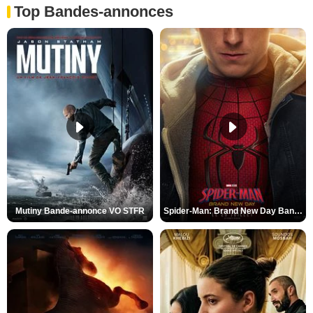
Top Bandes-annonces
Mutiny Bande-annonce VO STFR
Spider-Man: Brand New Day Bande-annonce VO STFR