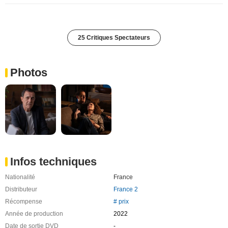
25 Critiques Spectateurs
Photos
Infos techniques
Nationalité
France
Distributeur
France 2
Récompense
# prix
Année de production
2022
Date de sortie DVD
-