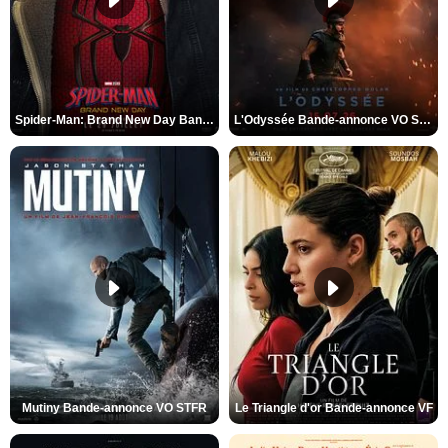
Spider-Man: Brand New Day Bande-annonce VO STFR
L'Odyssée Bande-annonce VO STFR
Mutiny Bande-annonce VO STFR
Le Triangle d'or Bande-annonce VF