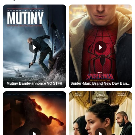
Mutiny Bande-annonce VO STFR
Spider-Man: Brand New Day Bande-annonce VO STFR