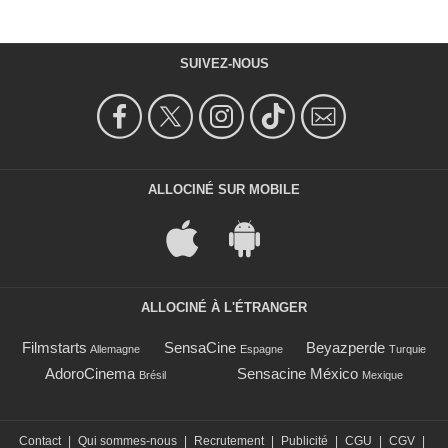
SUIVEZ-NOUS
ALLOCINÉ SUR MOBILE
ALLOCINÉ À L'ÉTRANGER
Filmstarts
SensaCine
Beyazperde
Allemagne
Espagne
Turquie
AdoroCinema
Sensacine México
Brésil
Mexique
Contact
|
Qui sommes-nous
|
Recrutement
|
Publicité
|
CGU
|
CGV
|