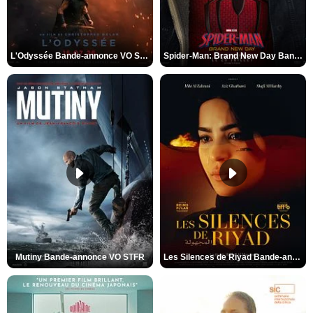
L'Odyssée Bande-annonce VO STFR
Spider-Man: Brand New Day Bande-annonce VO STFR
Mutiny Bande-annonce VO STFR
Les Silences de Riyad Bande-annonce VO STFR