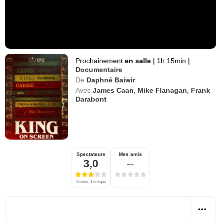
Prochainement
en salle
|
1h 15min
|
Documentaire
De
Daphné Baiwir
Avec
James Caan
,
Mike Flanagan
,
Frank
Darabont
Spectateurs
Mes amis
3,0
--
6 notes, 1 critique