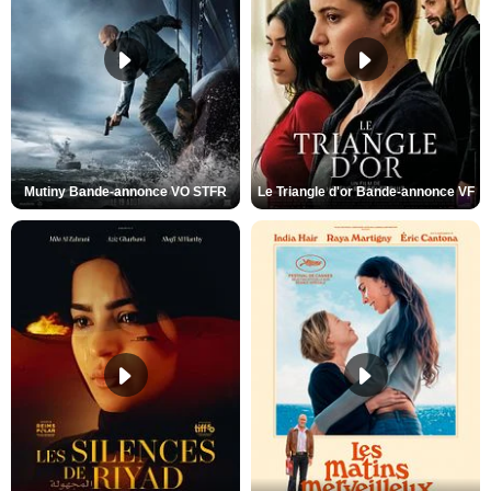
Mutiny Bande-annonce VO STFR
Le Triangle d'or Bande-annonce VF