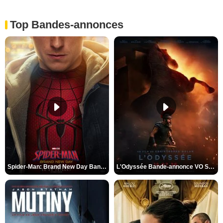
Top Bandes-annonces
Spider-Man: Brand New Day Bande-annonce VO STFR
L'Odyssée Bande-annonce VO STFR