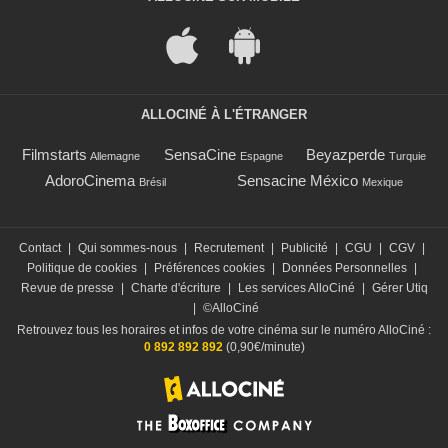
ALLOCINÉ À L'ÉTRANGER
Filmstarts
SensaCine
Beyazperde
Allemagne
Espagne
Turquie
AdoroCinema
Sensacine México
Brésil
Mexique
Contact
|
Qui sommes-nous
|
Recrutement
|
Publicité
|
CGU
|
CGV
|
Politique de cookies
|
Préférences cookies
|
Données Personnelles
|
Revue de presse
|
Charte d'écriture
|
Les services AlloCiné
|
Gérer Utiq
|
©AlloCiné
Retrouvez tous les horaires et infos de votre cinéma sur le numéro AlloCiné :
0 892 892 892
(0,90€/minute)