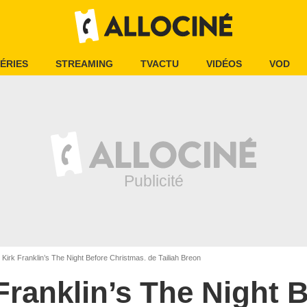
ÉRIES
STREAMING
TVACTU
VIDÉOS
VOD
Kirk Franklin’s The Night Before Christmas. de Tailiah Breon
Franklin’s The Night 