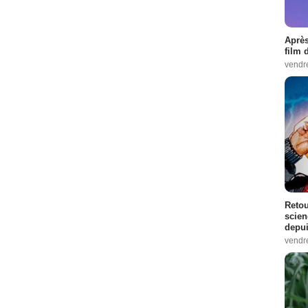
Après
film 
vendr
Retou
scien
depui
vendr