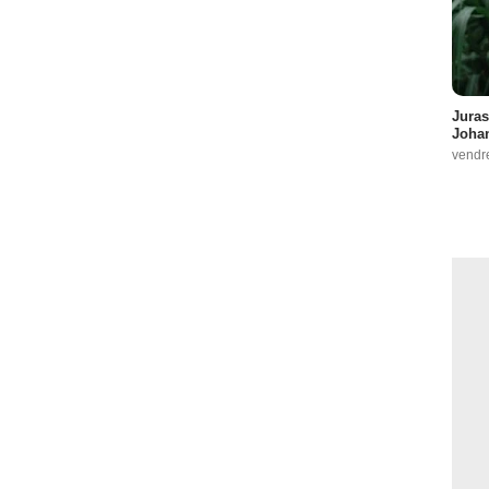
Juras
Johan
vendr