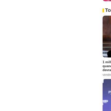
To
1 mil
quand
devra
vendr