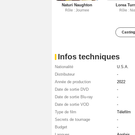
Naturi Naughton
Lorea Tur
Rôle : Journee
Rôle : Ni
Casting
Infos techniques
Nationalité
U.S.A.
Distributeur
-
Année de production
2022
Date de sortie DVD
-
Date de sortie Blu-ray
-
Date de sortie VOD
-
Type de film
Télefilm
Secrets de tournage
-
Budget
-
Langues
Anglais