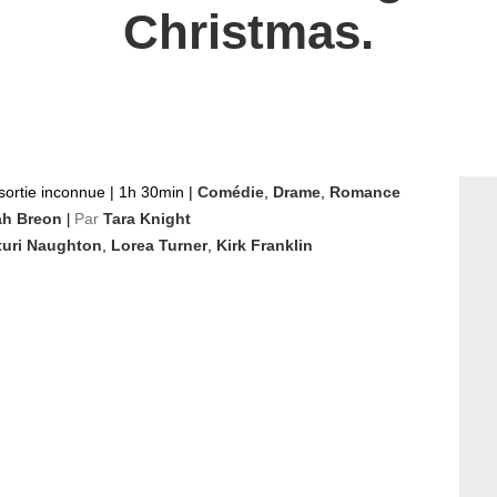
Christmas.
sortie inconnue
|
1h 30min
|
Comédie
,
Drame
,
Romance
iah Breon
Par
Tara Knight
|
turi Naughton
,
Lorea Turner
,
Kirk Franklin