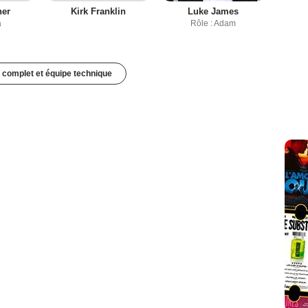
ner
Kirk Franklin
Luke James
a
Rôle : Adam
 complet et équipe technique