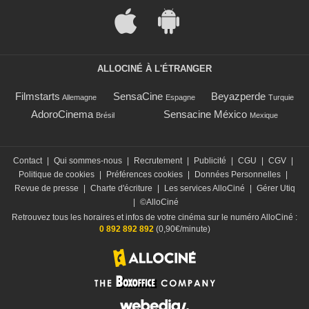
ALLOCINÉ À L'ÉTRANGER
Filmstarts
SensaCine
Beyazperde
Allemagne
Espagne
Turquie
AdoroCinema
Sensacine México
Brésil
Mexique
Contact
|
Qui sommes-nous
|
Recrutement
|
Publicité
|
CGU
|
CGV
|
Politique de cookies
|
Préférences cookies
|
Données Personnelles
|
Revue de presse
|
Charte d'écriture
|
Les services AlloCiné
|
Gérer Utiq
|
©AlloCiné
Retrouvez tous les horaires et infos de votre cinéma sur le numéro AlloCiné :
0 892 892 892
(0,90€/minute)