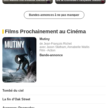
Les Matins merveilleux Bande-annonce VF
De la Comédie-Française Teaser VF
Bandes-annonces à ne pas manquer
Films Prochainement au Cinéma
Mutiny
de Jean-François Richet
avec Jason Statham, Annabelle Wallis
Film - Action
Bande-annonce
Tombé du ciel
La fin d’Oak Street
Avengers: Doomsday