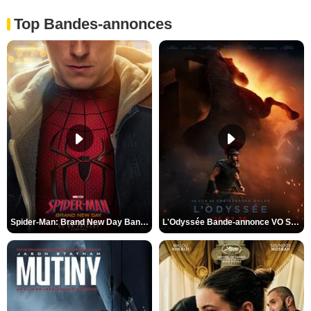
Top Bandes-annonces
Spider-Man: Brand New Day Bande-annonce VO STFR
L'Odyssée Bande-annonce VO STFR