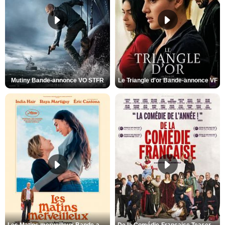
Mutiny Bande-annonce VO STFR
Le Triangle d'or Bande-annonce VF