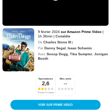
9 février 2024
sur Amazon Prime Video
|
1h 36min
|
Comédie
De
Charles Stone III
|
Par
Danny Segal
,
Isaac Schamis
Avec
Snoop Dogg
,
Tika Sumpter
,
Jonigan
Booth
Spectateurs
Mes amis
2,6
--
70 notes, 8 critiques
VOIR SUR PRIME VIDEO