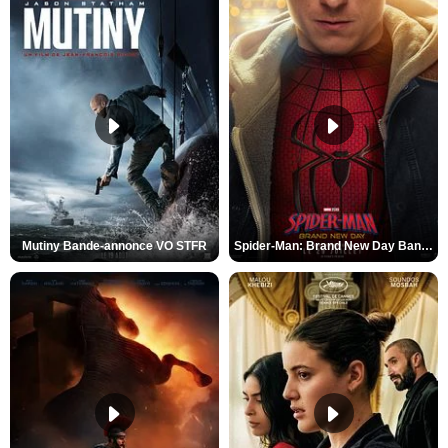
Mutiny Bande-annonce VO STFR
Spider-Man: Brand New Day Bande-annonce VO STFR