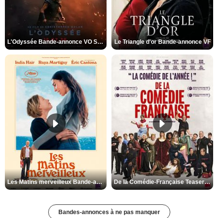
L'Odyssée Bande-annonce VO STFR
Le Triangle d'or Bande-annonce VF
Les Matins merveilleux Bande-annonce VF
De la Comédie-Française Teaser VF
Bandes-annonces à ne pas manquer