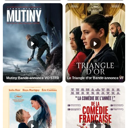
Mutiny Bande-annonce VO STFR
Le Triangle d'or Bande-annonce VF