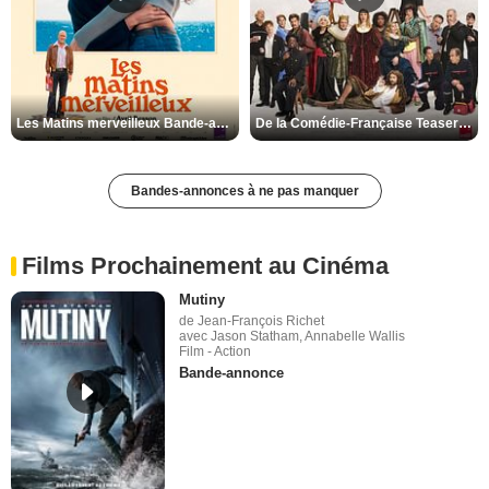
Les Matins merveilleux Bande-annonce VF
De la Comédie-Française Teaser VF
Bandes-annonces à ne pas manquer
Films Prochainement au Cinéma
Mutiny
de Jean-François Richet
avec Jason Statham, Annabelle Wallis
Film - Action
Bande-annonce