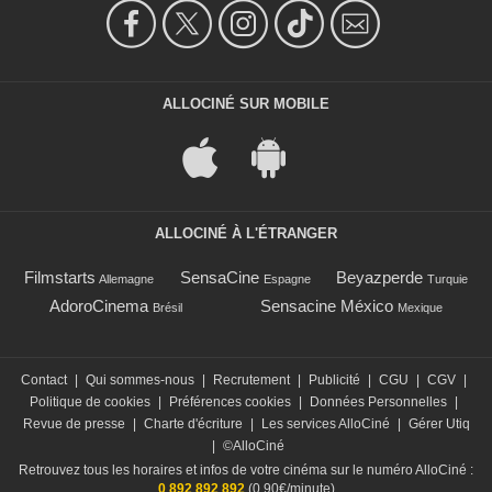
ALLOCINÉ SUR MOBILE
ALLOCINÉ À L'ÉTRANGER
Filmstarts
SensaCine
Beyazperde
Allemagne
Espagne
Turquie
AdoroCinema
Sensacine México
Brésil
Mexique
Contact
|
Qui sommes-nous
|
Recrutement
|
Publicité
|
CGU
|
CGV
|
Politique de cookies
|
Préférences cookies
|
Données Personnelles
|
Revue de presse
|
Charte d'écriture
|
Les services AlloCiné
|
Gérer Utiq
|
©AlloCiné
Retrouvez tous les horaires et infos de votre cinéma sur le numéro AlloCiné :
0 892 892 892
(0,90€/minute)