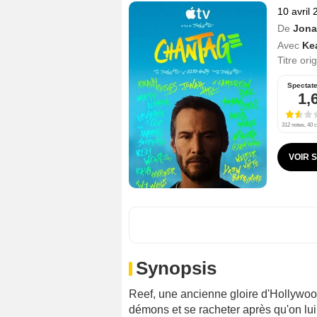
10 avril
De
Jona
Avec
Ke
Titre ori
Spectat
1,
312 notes, 40 c
VOIR 
Synopsis
Reef, une ancienne gloire d'Hollywood
démons et se racheter après qu'on lui