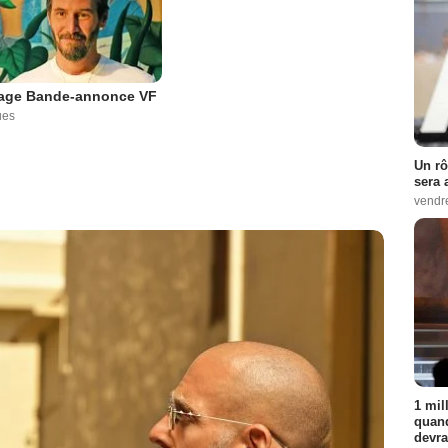
age Bande-annonce VF
ues
Un rô
sera 
vendr
1 mil
quand
devra