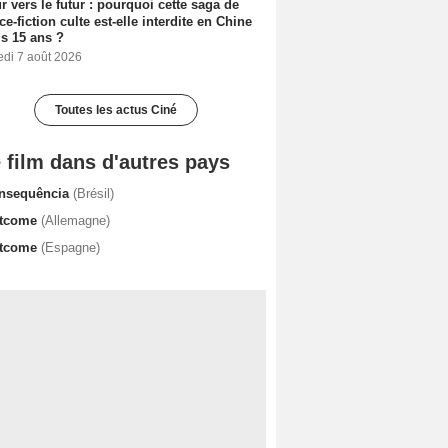
r vers le futur : pourquoi cette saga de
ce-fiction culte est-elle interdite en Chine
s 15 ans ?
edi 7 août 2026
Toutes les actus Ciné
 film dans d'autres pays
nsequência
(Brésil)
tcome
(Allemagne)
tcome
(Espagne)