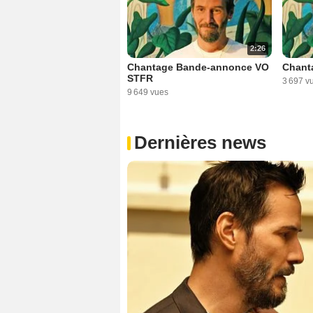
2:26
Chantage Bande-annonce VO
Chant
STFR
3 697 v
9 649 vues
Dernières news