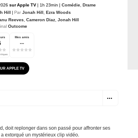
 2026
sur Apple TV
|
1h 23min
|
Comédie
,
Drame
h Hill
Par
Jonah Hill
,
Ezra Woods
|
anu Reeves
,
Cameron Diaz
,
Jonah Hill
ginal
Outcome
eurs
Mes amis
6
--
ritiques
SUR APPLE TV
, doit replonger dans son passé pour affronter ses
 a extorqué un mystérieux clip vidéo.