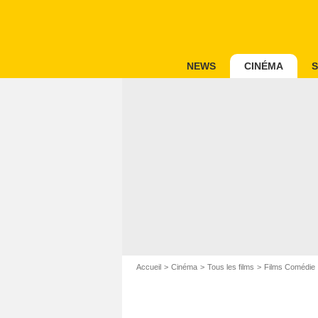
NEWS
CINÉMA
S
Accueil
Cinéma
Tous les films
Films Comédie