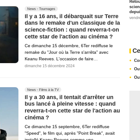
Retou
scien
News - Tournages
depui
Il y a 16 ans, il débarquait sur Terre
vendr
dans le remake d'un classique de la
science-fiction : quand reverra-t-on
cette star de l'action au cinéma ?
Ce dimanche 15 décembre, 6Ter rediffuse le
Ce
remake du "Jour où la Terre s'arrêta" avec
Keanu Reeves. L'occasion de faire…
Co
dimanche 15 décembre 2024
Ou
Ou
News - Films à la TV
Il y a 30 ans, il tentait d'arrêter un
bus lancé à pleine vitesse : quand
reverra-t-on cette star de l'action au
cinéma ?
Ce dimanche 15 septembre, 6Ter rediffuse
"Speed", le film qui, après "Point Break", avait
installé Keanu Reeves comme une…