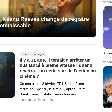
vendr
, Keanu Reeves change de registre
connaissable
Après
News - Tournages
film 
Il y a 31 ans, il tentait d'arrêter un
vendr
bus lancé à pleine vitesse : quand
reverra-t-on cette star de l'action au
cinéma ?
Ce mercredi 12 février, TF1 Séries Films
rediffuse "Speed", le film qui, après "Point
Break", avait installé Keanu Reeves…
mercredi 12 février 2025