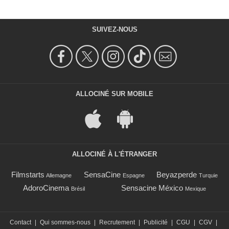
SUIVEZ-NOUS
ALLOCINÉ SUR MOBILE
ALLOCINÉ À L'ÉTRANGER
Filmstarts
SensaCine
Beyazperde
Allemagne
Espagne
Turquie
AdoroCinema
Sensacine México
Brésil
Mexique
Contact
|
Qui sommes-nous
|
Recrutement
|
Publicité
|
CGU
|
CGV
|