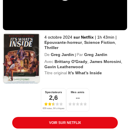
4 octobre 2024
sur Netflix
|
1h 43min
|
Epouvante-horreur
,
Science Fiction
,
Thriller
De
Greg Jardin
Par
Greg Jardin
|
Avec
Brittany O'Grady
,
James Morosini
,
Gavin Leatherwood
Titre original
It’s What’s Inside
Spectateurs
Mes amis
2,6
--
609 notes, 64 critiques
VOIR SUR NETFLIX