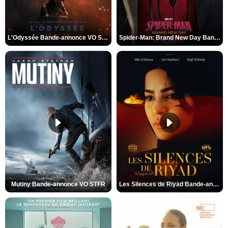
L'Odyssée Bande-annonce VO STFR
Spider-Man: Brand New Day Bande-annonce VO STFR
Mutiny Bande-annonce VO STFR
Les Silences de Riyad Bande-annonce VO STFR