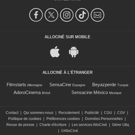
ALLOCINÉ SUR MOBILE
ALLOCINÉ À L'ÉTRANGER
Filmstarts
SensaCine
Beyazperde
Allemagne
Espagne
Turquie
AdoroCinema
Sensacine México
Brésil
Mexique
Contact
|
Qui sommes-nous
|
Recrutement
|
Publicité
|
CGU
|
CGV
|
Politique de cookies
|
Préférences cookies
|
Données Personnelles
|
Revue de presse
|
Charte d'écriture
|
Les services AlloCiné
|
Gérer Utiq
|
©AlloCiné