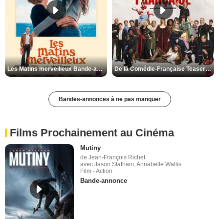
Les Matins merveilleux Bande-annonce VF
De la Comédie-Française Teaser VF
Bandes-annonces à ne pas manquer
Films Prochainement au Cinéma
Mutiny
de Jean-François Richet
avec Jason Statham, Annabelle Wallis
Film - Action
Bande-annonce