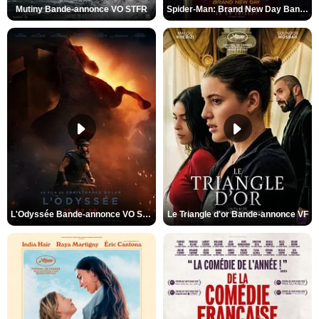
Mutiny Bande-annonce VO STFR
Spider-Man: Brand New Day Bande-annonce VO STFR
L'Odyssée Bande-annonce VO STFR
Le Triangle d'or Bande-annonce VF