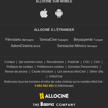
ALLOCINÉ SUR MOBILE
ALLOCINÉ À L'ÉTRANGER
Filmstarts
SensaCine
Beyazperde
Allemagne
Espagne
Turquie
AdoroCinema
Sensacine México
Brésil
Mexique
Contact
|
Qui sommes-nous
|
Recrutement
|
Publicité
|
CGU
|
CGV
|
Politique de cookies
|
Préférences cookies
|
Données Personnelles
|
Revue de presse
|
Charte d'écriture
|
Les services AlloCiné
|
Gérer Utiq
|
©AlloCiné
Retrouvez tous les horaires et infos de votre cinéma sur le numéro AlloCiné :
0 892 892 892
(0,90€/minute)