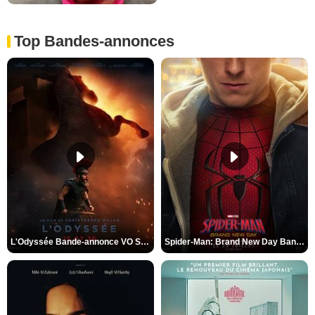
Top Bandes-annonces
L'Odyssée Bande-annonce VO STFR
Spider-Man: Brand New Day Bande-annonce VO STFR