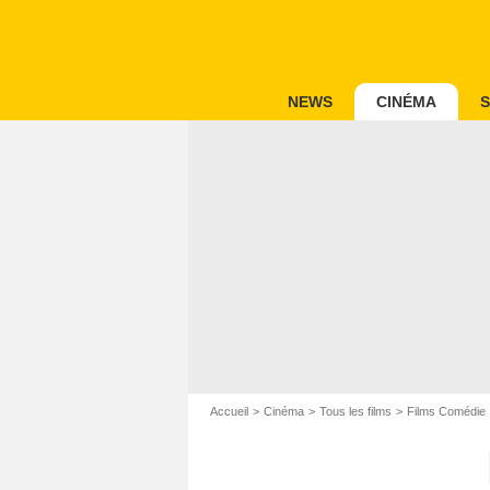
NEWS
CINÉMA
S
Accueil
Cinéma
Tous les films
Films Comédie