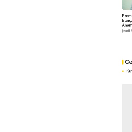
Premi
franç
Anama
jeudi 
Ce
Ku