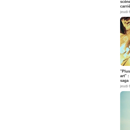
scène
carri
jeudi 
"Plus
art" :
saga 
jeudi 