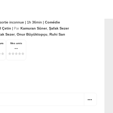
sortie inconnue
|
1h 36min
|
Comédie
l Çetin
Par
Kamuran Süner
,
Şafak Sezer
|
fak Sezer
,
Onur Büyüktopçu
,
Ruhi Sarı
urs
Mes amis
--