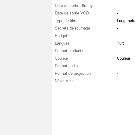
Date de sortie Blu-ray
-
Date de sortie VOD
-
Type de film
Long métr
Secrets de tournage
-
Budget
-
Langues
Turc
Format production
-
Couleur
Couleur
Format audio
-
Format de projection
-
N° de Visa
-