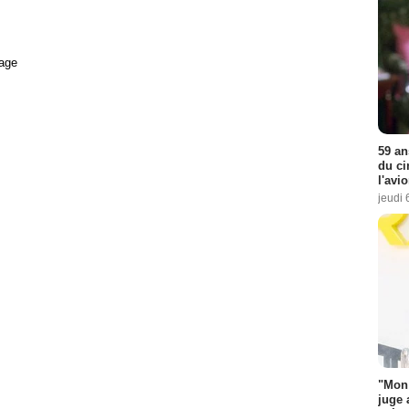
age
59 an
du ci
l'avi
jeudi 
"Mon 
juge 