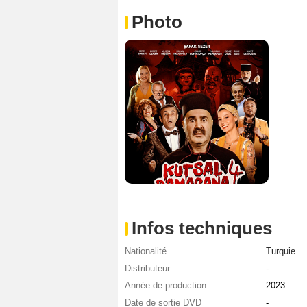
Photo
Infos techniques
Nationalité
Turquie
Distributeur
-
Année de production
2023
Date de sortie DVD
-