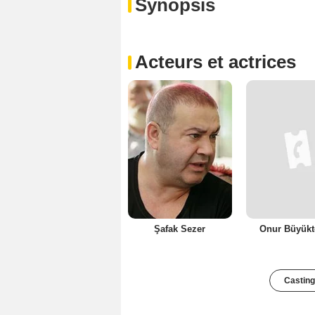
Synopsis
Acteurs et actrices
Şafak Sezer
Onur Büyük
Casting