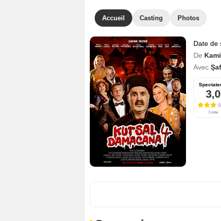
Accueil
Casting
Photos
Date de 
De
Kami
Avec
Şa
Spectate
3,0
1 note