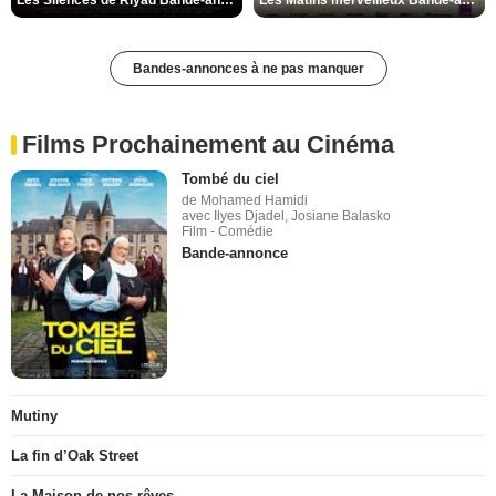
Les Silences de Riyad Bande-annonce VO STFR
Les Matins merveilleux Bande-annonce VF
Bandes-annonces à ne pas manquer
Films Prochainement au Cinéma
Tombé du ciel
de Mohamed Hamidi
avec Ilyes Djadel, Josiane Balasko
Film - Comédie
Bande-annonce
Mutiny
La fin d’Oak Street
La Maison de nos rêves