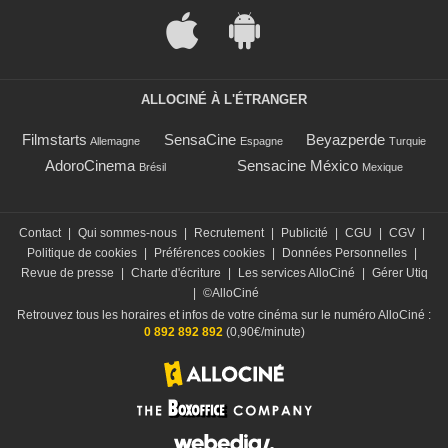
ALLOCINÉ À L'ÉTRANGER
Filmstarts
SensaCine
Beyazperde
Allemagne
Espagne
Turquie
AdoroCinema
Sensacine México
Brésil
Mexique
Contact
|
Qui sommes-nous
|
Recrutement
|
Publicité
|
CGU
|
CGV
|
Politique de cookies
|
Préférences cookies
|
Données Personnelles
|
Revue de presse
|
Charte d'écriture
|
Les services AlloCiné
|
Gérer Utiq
|
©AlloCiné
Retrouvez tous les horaires et infos de votre cinéma sur le numéro AlloCiné :
0 892 892 892
(0,90€/minute)