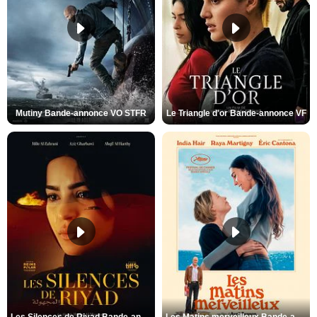
Mutiny Bande-annonce VO STFR
Le Triangle d'or Bande-annonce VF