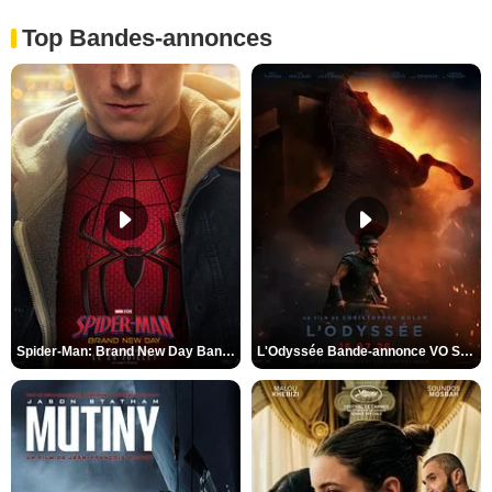
Top Bandes-annonces
Spider-Man: Brand New Day Bande-annonce VO STFR
L'Odyssée Bande-annonce VO STFR