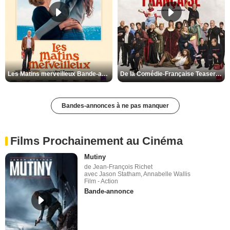
Les Matins merveilleux Bande-annonce VF
De la Comédie-Française Teaser VF
Bandes-annonces à ne pas manquer
Films Prochainement au Cinéma
Mutiny
de Jean-François Richet
avec Jason Statham, Annabelle Wallis
Film - Action
Bande-annonce