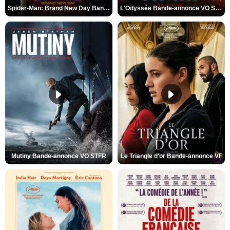
Spider-Man: Brand New Day Bande-annonce VO STFR
L'Odyssée Bande-annonce VO STFR
Mutiny Bande-annonce VO STFR
Le Triangle d'or Bande-annonce VF