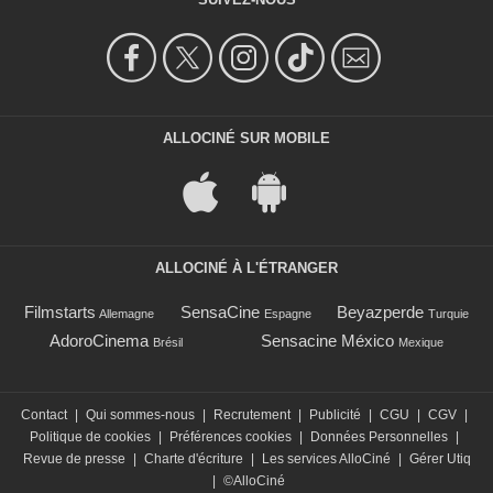
ALLOCINÉ SUR MOBILE
ALLOCINÉ À L'ÉTRANGER
Filmstarts
SensaCine
Beyazperde
Allemagne
Espagne
Turquie
AdoroCinema
Sensacine México
Brésil
Mexique
Contact
|
Qui sommes-nous
|
Recrutement
|
Publicité
|
CGU
|
CGV
|
Politique de cookies
|
Préférences cookies
|
Données Personnelles
|
Revue de presse
|
Charte d'écriture
|
Les services AlloCiné
|
Gérer Utiq
|
©AlloCiné