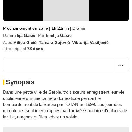
Prochainement
en salle
|
1h 22min
|
Drame
De
Emilija Gašić
Par
Emilija Gašić
|
Avec
Milica Gicić
,
Tamara Gajović
,
Viktorija Vasiljević
Titre original
78 dana
Synopsis
Dans une petite ville de Serbie, trois sœurs enregistrent leur vie
quotidienne sur une caméra domestique pendant le
bombardement de la Serbie par l'OTAN en 1999. Les journées
monotones sont interrompues par l'arrivée soudaine d'enfants de
la ville, garçons et filles, chez un voisin.