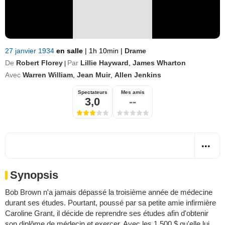
27 janvier 1934
en salle
|
1h 10min
|
Drame
De
Robert Florey
Par
Lillie Hayward
,
James Wharton
|
Avec
Warren William
,
Jean Muir
,
Allen Jenkins
Spectateurs
Mes amis
3,0
--
Synopsis
Bob Brown n'a jamais dépassé la troisième année de médecine
durant ses études. Pourtant, poussé par sa petite amie infirmière
Caroline Grant, il décide de reprendre ses études afin d'obtenir
son diplôme de médecin et exercer. Avec les 1 500 $ qu'elle lui