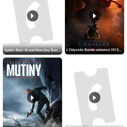
L'Odyssée Bande-annonce VO STFR
Spider-Man: Brand New Day Bande-annonce VO STFR