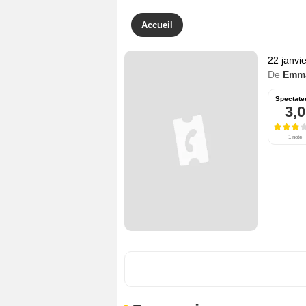
Accueil
22 janvi
De
Emm
Spectate
3,0
1 note