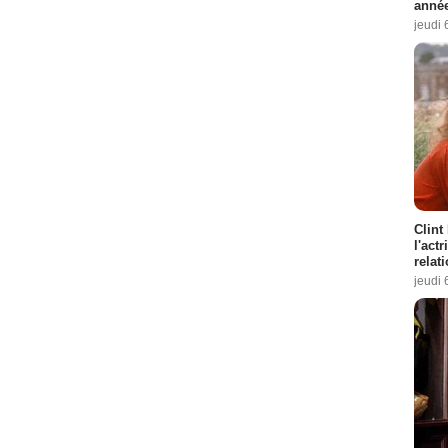
année
jeudi 
Clint
l'act
relat
jeudi 