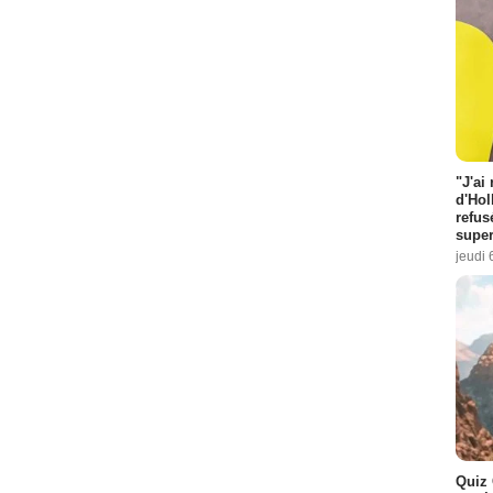
"J'ai
d'Hol
refus
super
jeudi 
Quiz 