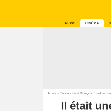
NEWS
CINÉMA
S
Accueil
Cinéma
Court Métrage
Il était une f
Il était u