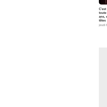
C'est
toute
ans, 
têtes
jeudi 