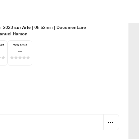
er 2023
sur Arte
|
0h 52min
|
Documentaire
anuel Hamon
urs
Mes amis
--