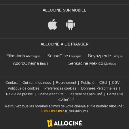
ALLOCINÉ SUR MOBILE
ALLOCINÉ À L'ÉTRANGER
Filmstarts
SensaCine
Beyazperde
Allemagne
Espagne
Turquie
AdoroCinema
Sensacine México
Brésil
Mexique
Contact
|
Qui sommes-nous
|
Recrutement
|
Publicité
|
CGU
|
CGV
|
Politique de cookies
|
Préférences cookies
|
Données Personnelles
|
Revue de presse
|
Charte d'écriture
|
Les services AlloCiné
|
Gérer Utiq
|
©AlloCiné
Retrouvez tous les horaires et infos de votre cinéma sur le numéro AlloCiné :
0 892 892 892
(0,90€/minute)