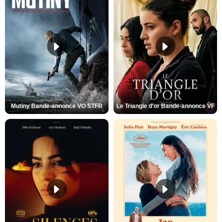
Mutiny Bande-annonce VO STFR
Le Triangle d'or Bande-annonce VF