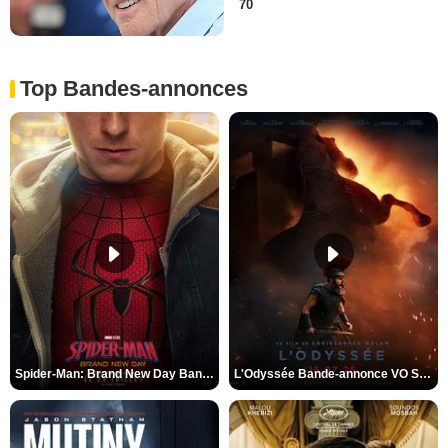
70
Top Bandes-annonces
Spider-Man: Brand New Day Bande-annonce VO STFR
L'Odyssée Bande-annonce VO STFR